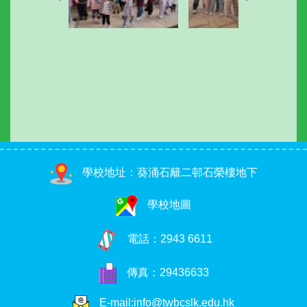
學校地址：葵涌石籬二邨石榮樓地下
學校地圖
電話：
2943 6611
傳真：29436633
E-mail:info@twbcslk.edu.hk