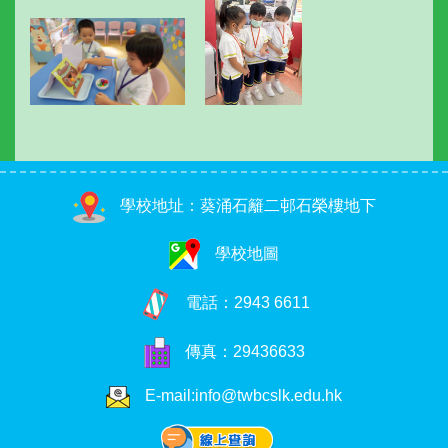
學校地址：葵涌石籬二邨石榮樓地下
學校地圖
電話：
2943 6611
傳真：29436633
E-mail:info@twbcslk.edu.hk