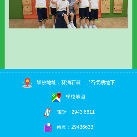
學校地址：葵涌石籬二邨石榮樓地下
學校地圖
電話：
2943 6611
傳真：29436633