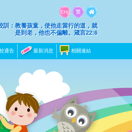
Eng
繁
校訓：教養孩童，使他走當行的道，就
是到老，他也不偏離。箴言22:6
校通告
最新消息
相關連結