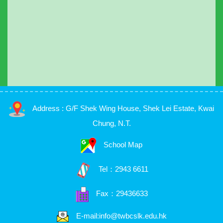
Address : G/F Shek Wing House, Shek Lei Estate, Kwai
Chung, N.T.
School Map
Tel：
2943 6611
Fax：29436633
E-mail:info@twbcslk.edu.hk